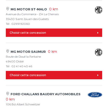
0 km
MG MOTOR ST-MALO
Avenue du Commerce - ZA La Chenais
35430 Saint-Jouan-des-Guérets
Tél : 0299192060
Choisir cette concession
0 km
MG MOTOR SAUMUR
Route de Doué la Fontaine
49400 Distré
Tél : 02 41 40 40 46
Choisir cette concession
FORD CHALLANS BAUDRY AUTOMOBILES
0 km
106 Bd Albert Schweitzer