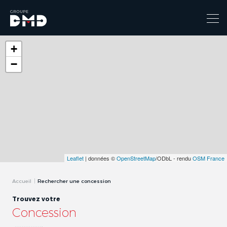
+
−
Leaflet
| données ©
OpenStreetMap
/ODbL - rendu
OSM France
Accueil
Rechercher une concession
Trouvez votre
Concession