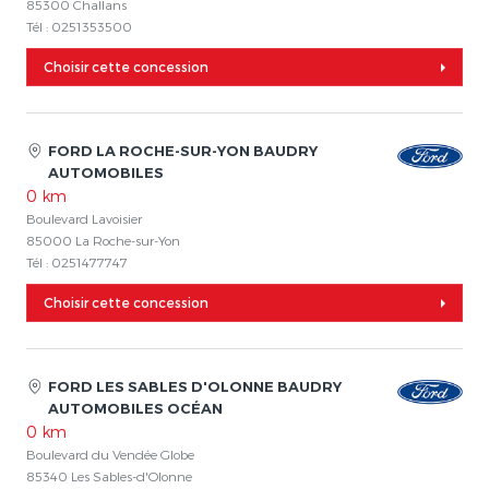
85300 Challans
Tél : 0251353500
Choisir cette concession
FORD LA ROCHE-SUR-YON BAUDRY
AUTOMOBILES
0 km
Boulevard Lavoisier
85000 La Roche-sur-Yon
Tél : 0251477747
Choisir cette concession
FORD LES SABLES D'OLONNE BAUDRY
AUTOMOBILES OCÉAN
0 km
Boulevard du Vendée Globe
85340 Les Sables-d'Olonne