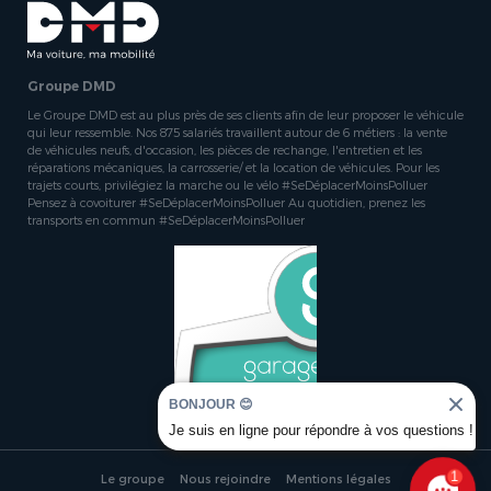
Groupe DMD
Le Groupe DMD est au plus près de ses clients afin de leur proposer le véhicule
qui leur ressemble. Nos 875 salariés travaillent autour de 6 métiers : la vente
de véhicules neufs, d'occasion, les pièces de rechange, l'entretien et les
réparations mécaniques, la carrosserie/ et la location de véhicules. Pour les
trajets courts, privilégiez la marche ou le vélo #SeDéplacerMoinsPolluer
Pensez à covoiturer #SeDéplacerMoinsPolluer Au quotidien, prenez les
transports en commun #SeDéplacerMoinsPolluer
BONJOUR 😊
Je suis en ligne pour répondre à vos questions !
1
Le groupe
Nous rejoindre
Mentions légales