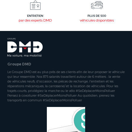
ENTRETIEN
PLUS DE 500
par des experts DMD
véhicules disponibles
Groupe DMD
Le Groupe DMD est au plus près de ses clients afin de leur proposer le véhicule
qui leur ressemble. Nos 875 salariés travaillent autour de 6 métiers : la vente
de véhicules neufs, d'occasion, les pièces de rechange, l'entretien et les
réparations mécaniques, la carrosserie/ et la location de véhicules. Pour les
trajets courts, privilégiez la marche ou le vélo #SeDéplacerMoinsPolluer
Pensez à covoiturer #SeDéplacerMoinsPolluer Au quotidien, prenez les
transports en commun #SeDéplacerMoinsPolluer