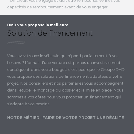
* Un crédit vous engage et doit être remboursé. Vérifiez vos
capacités de remboursement avant de vous engager.
DMD vous propose la meilleure
Solution de financement
Vous avez trouvé le véhicule qui répond parfaitement à vos
besoins ? L’achat d’une voiture est parfois un investissement
conséquent dans votre budget, c’est pourquoi le Groupe DMD
vous propose des solutions de financement adaptées à votre
projet. Nos conseillers et nos partenaires vous accompagnent
dans l’étude, le montage du dossier et la mise en place. Nous
sommes à vos côtés pour vous proposer un financement qui
s’adapte à vos besoins.
NOTRE MÉTIER : FAIRE DE VOTRE PROJET UNE RÉALITÉ