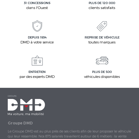
31 CONCESSIONS
PLUS DE 120 000
dans l'Ouest
clients satisfaits
DEPUIS 1934
REPRISE DE VÉHICULE
DMD à votre service
toutes marques
ENTRETIEN
PLUS DE 500
par des experts DMD
véhicules disponibles
Groupe DMD
Le Groupe DMD est au plus près de ses clients afin de leur proposer le véhicule
qui leur ressemble. Nos 875 salariés travaillent autour de 6 métiers : la vente