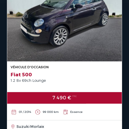
VÉHICULE D'OCCASION
Fiat 500
1.2 8v 69ch Lounge
7 490 €
TTC
01 / 2014
99 000 km
Essence
Suzuki Morlaix