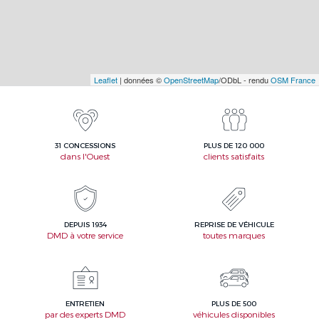
Leaflet
| données ©
OpenStreetMap
/ODbL - rendu
OSM France
31 CONCESSIONS
PLUS DE 120 000
dans l'Ouest
clients satisfaits
DEPUIS 1934
REPRISE DE VÉHICULE
DMD à votre service
toutes marques
ENTRETIEN
PLUS DE 500
par des experts DMD
véhicules disponibles