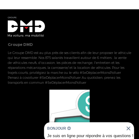
Groupe DMD
Le Groupe DMD est au plus près de ses clients afin de leur proposer le véhicule
qui leur ressemble. Nos 875 salariés travaillent autour de 6 métiers : la vente
de véhicules neufs, d'occasion, les pièces de rechange, l'entretien et les
réparations mécaniques, la carrosserie/ et la location de véhicules. Pour les
trajets courts, privilégiez la marche ou le vélo #SeDéplacerMoinsPolluer
Pensez à covoiturer #SeDéplacerMoinsPolluer Au quotidien, prenez les
transports en commun #SeDéplacerMoinsPolluer
BONJOUR 😊
Je suis en ligne pour répondre à vos questions !