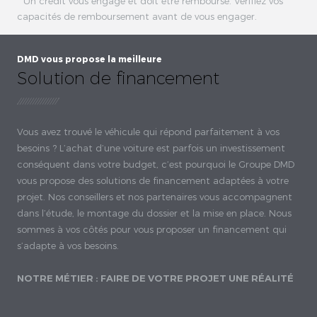
* Un crédit vous engage et doit être remboursé. Vérifiez vos
capacités de remboursement avant de vous engager.
DMD vous propose la meilleure
Solution de financement
Vous avez trouvé le véhicule qui répond parfaitement à vos
besoins ? L’achat d’une voiture est parfois un investissement
conséquent dans votre budget, c’est pourquoi le Groupe DMD
vous propose des solutions de financement adaptées à votre
projet. Nos conseillers et nos partenaires vous accompagnent
dans l’étude, le montage du dossier et la mise en place. Nous
sommes à vos côtés pour vous proposer un financement qui
s’adapte à vos besoins.
NOTRE MÉTIER : FAIRE DE VOTRE PROJET UNE RÉALITÉ