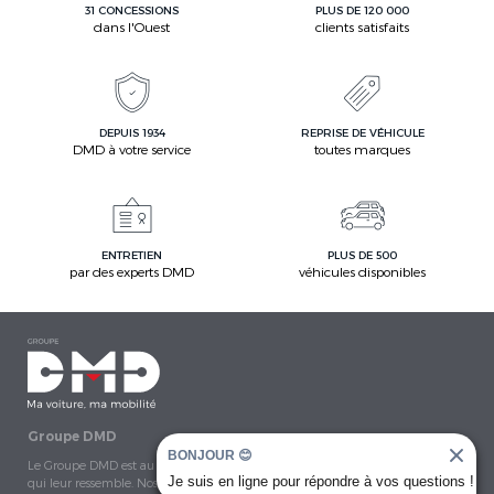
31 CONCESSIONS
PLUS DE 120 000
dans l'Ouest
clients satisfaits
DEPUIS 1934
REPRISE DE VÉHICULE
DMD à votre service
toutes marques
ENTRETIEN
PLUS DE 500
par des experts DMD
véhicules disponibles
Groupe DMD
BONJOUR 😊
Le Groupe DMD est au plus près de ses clients afin de leur proposer le véhicule
Je suis en ligne pour répondre à vos questions !
qui leur ressemble. Nos 875 salariés travaillent autour de 6 métiers : la vente