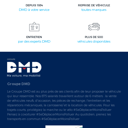
DEPUIS 1934
REPRISE DE VÉHICULE
DMD à votre service
toutes marques
ENTRETIEN
PLUS DE 500
par des experts DMD
véhicules disponibles
Groupe DMD
Le Groupe DMD est au plus près de ses clients afin de leur proposer le véhicule
qui leur ressemble. Nos 875 salariés travaillent autour de 6 métiers : la vente
de véhicules neufs, d'occasion, les pièces de rechange, l'entretien et les
réparations mécaniques, la carrosserie/ et la location de véhicules. Pour les
trajets courts, privilégiez la marche ou le vélo #SeDéplacerMoinsPolluer
Pensez à covoiturer #SeDéplacerMoinsPolluer Au quotidien, prenez les
transports en commun #SeDéplacerMoinsPolluer