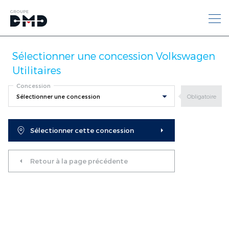
Sélectionner une concession Volkswagen
Utilitaires
Accueil
Véhicules à saisir - Volkswagen Utilitaires
Concession
Découvrez nos offres
Véhicules neufs
Sélectionner cette concession
Retour à la page précédente
Toute la gamme
Nos véhicules
Volkswagen Utilitaires
à saisir
Nous ne disposons d'aucun véhicules à saisir pour
le moment