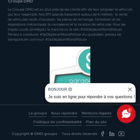
Groupe DMD
Le Groupe DMD est au plus près de ses clients afin de leur proposer le véhicule
qui leur ressemble. Nos 875 salariés travaillent autour de 6 métiers : la vente
de véhicules neufs, d'occasion, les pièces de rechange, l'entretien et les
réparations mécaniques, la carrosserie/ et la location de véhicules. Pour les
trajets courts, privilégiez la marche ou le vélo #SeDéplacerMoinsPolluer
Pensez à covoiturer #SeDéplacerMoinsPolluer Au quotidien, prenez les
transports en commun #SeDéplacerMoinsPolluer
BONJOUR 😊
Je suis en ligne pour répondre à vos questions !
1
Le groupe
Nous rejoindre
Mentions légales
Politique de confidentialité
Plan du site
Copyright © DMD groupe
Tous droits réservés