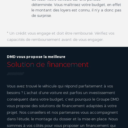
déterminée. Vous maîtrisez votre budget, en effet
le montant des loyers est connu, il n’y a donc pas
de surprise.
* Un crédit vous engage et doit être remboursé. Vérifiez vos
capacités de remboursement avant de vous engager.
DMD vous propose la meilleure
Solution de financement
Vous avez trouvé le véhicule qui répond parfaitement à vos
besoins ? L’achat d’une voiture est parfois un investissement
conséquent dans votre budget, c’est pourquoi le Groupe DMD
vous propose des solutions de financement adaptées à votre
projet. Nos conseillers et nos partenaires vous accompagnent
dans l’étude, le montage du dossier et la mise en place. Nous
sommes à vos côtés pour vous proposer un financement qui