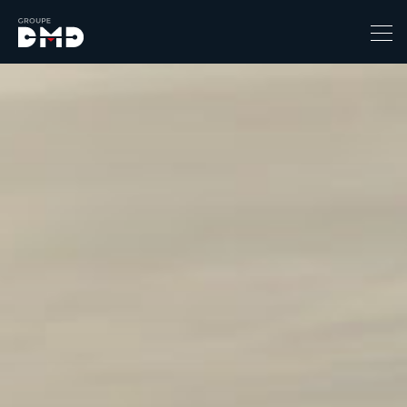
Prix
1
149900
Catégorie
4x4 / S.U.V. / Break
Berline / Citadine
Chassis Cabine
Combi
Coupe-cabriolet
Coupé / Cabriolet
Ludospace
Minibus
Monospace
Pick-up
Utilitaire