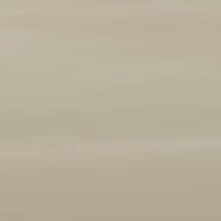
Marque et modèle
Ajouter un véhicule
(
1
/3 autorisés)
Année
2008
2026
Kilométrage