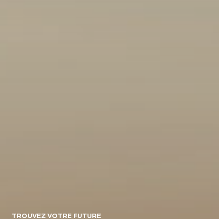
10
154071
Energie
Diesel/micro-
Diesel
Electrique
hybride
Essence/micro-
Essence
Essence/bioethanol
hybride
Hybride :
Gpl
Hybride
Essence/electrique
Hybride
Rechargeable :
Essence/electrique
Boite de vitesse
TROUVEZ VOTRE FUTURE