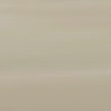
Marque et modèle
Ajouter un véhicule
(
1
/3 autorisés)
Année
2008
2026
Kilométrage