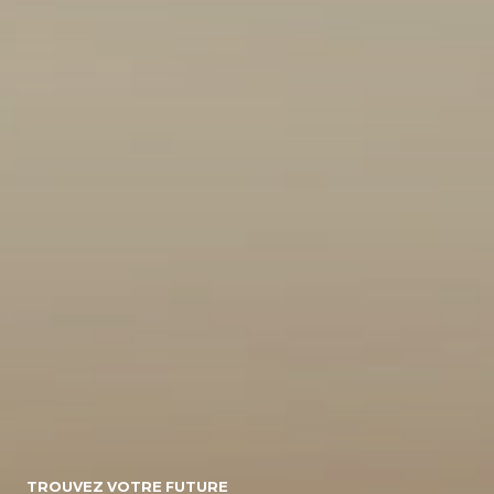
10
154071
Energie
Diesel/micro-
Diesel
Electrique
hybride
Essence/micro-
Essence
Essence/bioethanol
hybride
Hybride :
Gpl
Hybride
Essence/electrique
Hybride
Rechargeable :
Essence/electrique
Boite de vitesse
TROUVEZ VOTRE FUTURE