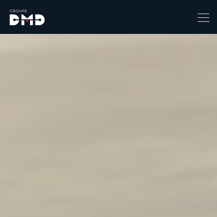
Prix
1
149900
Catégorie
4x4 / S.U.V. / Break
Berline / Citadine
Chassis Cabine
Combi
Coupe-cabriolet
Coupé / Cabriolet
Ludospace
Minibus
Monospace
Pick-up
Utilitaire