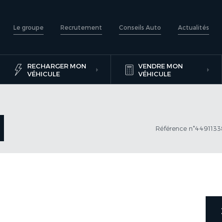
Le groupe
Recrutement
Conseils Auto
Actualités
RECHARGER MON
VENDRE MON
VÉHICULE
VÉHICULE
Référence n°449113