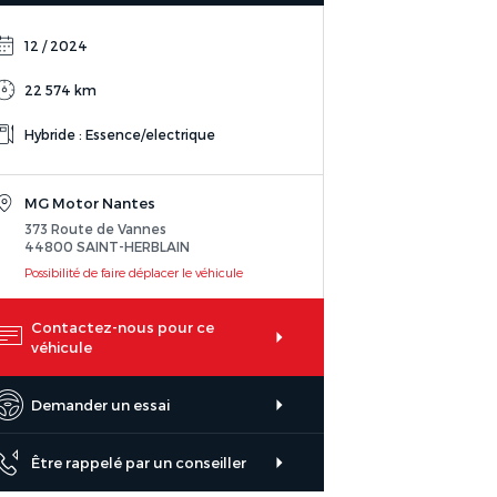
12 / 2024
22 574 km
Hybride : Essence/electrique
MG Motor Nantes
373 Route de Vannes
44800 SAINT-HERBLAIN
Possibilité de faire déplacer le véhicule
Contactez-nous pour ce
véhicule
Demander un essai
Être rappelé par un conseiller