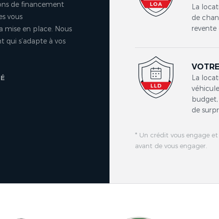
ons de financement
La locat
es vous
de chang
revente 
a mise en place. Nous
 qui s’adapte à vos
VOTRE
La locat
TÉ
véhicule
budget, 
de surpr
* Un crédit vous engage et
avant de vous engager.