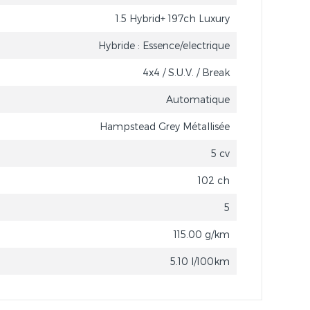
1.5 Hybrid+ 197ch Luxury
Hybride : Essence/electrique
4x4 / S.U.V. / Break
Automatique
Hampstead Grey Métallisée
5 cv
102 ch
5
115.00 g/km
5.10 l/100km