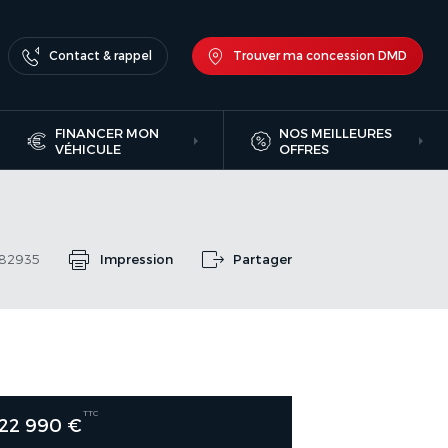
Contact & rappel
Trouver ma concession DMD
FINANCER MON
NOS MEILLEURES
VÉHICULE
OFFRES
382935
Impression
Partager
TTC
22 990 €