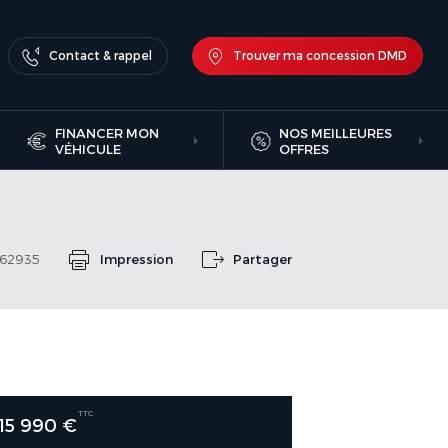
Contact & rappel
Trouver ma concession DMD
FINANCER MON
NOS MEILLEURES
VÉHICULE
OFFRES
262935
Impression
Partager
TTC
15 990 €