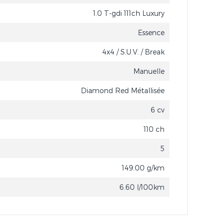
1.0 T-gdi 111ch Luxury
Essence
4x4 / S.U.V. / Break
Manuelle
Diamond Red Métallisée
6 cv
110 ch
5
149.00 g/km
6.60 l/100km