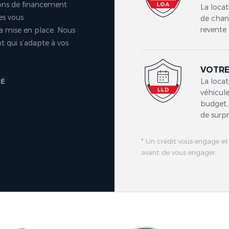
ons de financement
La locat
es vous
de chang
revente 
a mise en place. Nous
 qui s’adapte à vos
VOTRE
La locat
TÉ
véhicule
budget, 
de surpr
* Un crédit vous engage et
avant de vous engager.