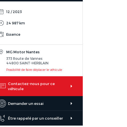
12 / 2023
24 987 km
Essence
MG Motor Nantes
373 Route de Vannes
44800 SAINT-HERBLAIN
Possibilité de faire déplacer le véhicule
Contactez-nous pour ce
véhicule
Demander un essai
Être rappelé par un conseiller