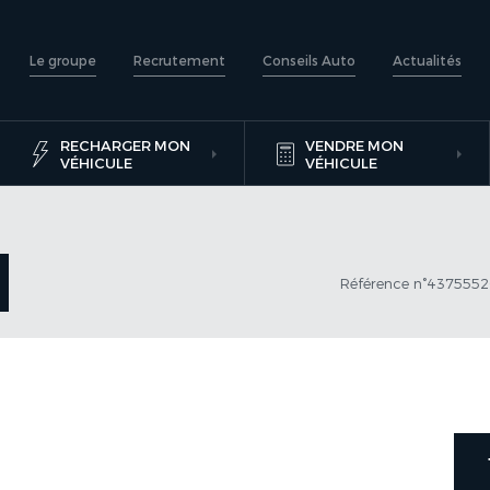
Le groupe
Recrutement
Conseils Auto
Actualités
RECHARGER MON
VENDRE MON
VÉHICULE
VÉHICULE
Référence n°437555