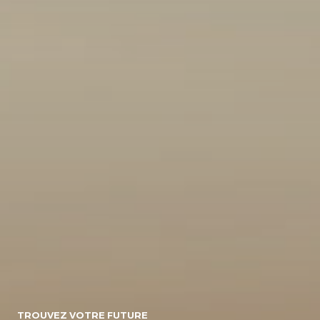
10
154071
Energie
Diesel/micro-
Diesel
Electrique
hybride
Essence/micro-
Essence
Essence/bioethanol
hybride
Hybride :
Gpl
Hybride
Essence/electrique
Hybride
Rechargeable :
Essence/electrique
Boite de vitesse
TROUVEZ VOTRE FUTURE