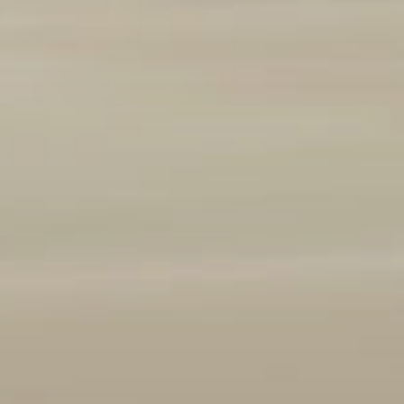
Marque et modèle
Ajouter un véhicule
(
1
/3 autorisés)
Année
2008
2026
Kilométrage