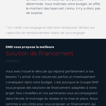
déterminée. Vous maîtrisez votre budget, en effet
le montant des loyers est connu, il n’y a donc pas
de surprise.
* Un crédit vous engage et doit être remboursé. Vérifiez vos
capacités de remboursement avant de vous engager.
DMD vous propose la meilleure
Solution de financement
Vous avez trouvé le véhicule qui répond parfaitement à vos
besoins ? L’achat d’une voiture est parfois un investissement
conséquent dans votre budget, c’est pourquoi le Groupe DMD
vous propose des solutions de financement adaptées à votre
projet. Nos conseillers et nos partenaires vous accompagnent
dans l’étude, le montage du dossier et la mise en place. Nous
sommes à vos côtés pour vous proposer un financement qui