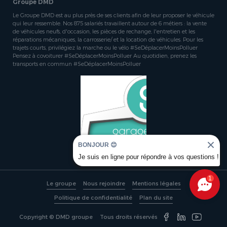
Groupe DMD
Le Groupe DMD est au plus près de ses clients afin de leur proposer le véhicule
qui leur ressemble. Nos 875 salariés travaillent autour de 6 métiers : la vente
de véhicules neufs, d'occasion, les pièces de rechange, l'entretien et les
réparations mécaniques, la carrosserie/ et la location de véhicules. Pour les
trajets courts, privilégiez la marche ou le vélo #SeDéplacerMoinsPolluer
Pensez à covoiturer #SeDéplacerMoinsPolluer Au quotidien, prenez les
transports en commun #SeDéplacerMoinsPolluer
BONJOUR 😊
Je suis en ligne pour répondre à vos questions !
1
Le groupe
Nous rejoindre
Mentions légales
Politique de confidentialité
Plan du site
Copyright © DMD groupe
Tous droits réservés