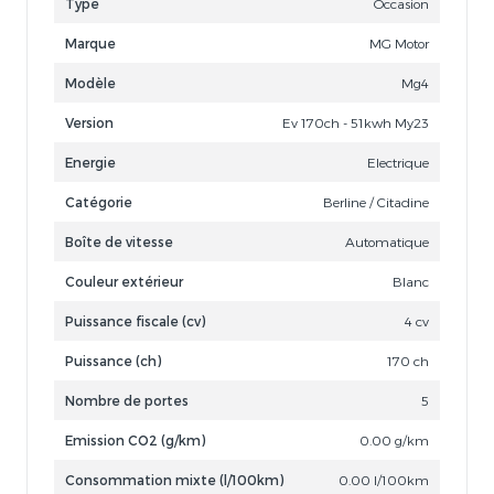
Type
Occasion
Marque
MG Motor
Modèle
Mg4
Version
Ev 170ch - 51kwh My23
Energie
Electrique
Catégorie
Berline / Citadine
Boîte de vitesse
Automatique
Couleur extérieur
Blanc
Puissance fiscale (cv)
4 cv
Puissance (ch)
170 ch
Nombre de portes
5
Emission CO2 (g/km)
0.00 g/km
Consommation mixte (l/100km)
0.00 l/100km