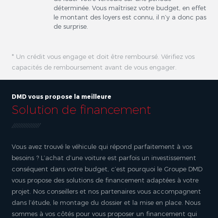
déterminée. Vous maîtrisez votre budget, en effet
le montant des loyers est connu, il n’y a donc pas
de surprise.
* Un crédit vous engage et doit être remboursé. Vérifiez vos
capacités de remboursement avant de vous engager.
DMD vous propose la meilleure
Solution de financement
Vous avez trouvé le véhicule qui répond parfaitement à vos
besoins ? L’achat d’une voiture est parfois un investissement
conséquent dans votre budget, c’est pourquoi le Groupe DMD
vous propose des solutions de financement adaptées à votre
projet. Nos conseillers et nos partenaires vous accompagnent
dans l’étude, le montage du dossier et la mise en place. Nous
sommes à vos côtés pour vous proposer un financement qui