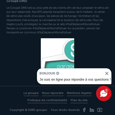
Groupe DMD
Le Groupe DMD est au plus près de ses clients afin de leur proposer le véhicule
qui leur ressemble. Nos 875 salariés travaillent autour de 6 métiers : la vente
de véhicules neufs, d'occasion, les pièces de rechange, l'entretien et les
réparations mécaniques, la carrosserie/ et la location de véhicules. Pour les
trajets courts, privilégiez la marche ou le vélo #SeDéplacerMoinsPolluer
Pensez à covoiturer #SeDéplacerMoinsPolluer Au quotidien, prenez les
transports en commun #SeDéplacerMoinsPolluer
BONJOUR 😊
Je suis en ligne pour répondre à vos questions !
1
Le groupe
Nous rejoindre
Mentions légales
Politique de confidentialité
Plan du site
Copyright © DMD groupe
Tous droits réservés