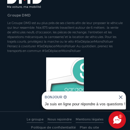
Groupe DMD
Le Groupe DMD est au plus près de ses clients afin de leur proposer le véhicule
qui leur ressemble. Nos 875 salariés travaillent autour de 6 métiers : la vente
de véhicules neufs, d'occasion, les pièces de rechange, l'entretien et les
réparations mécaniques, la carrosserie/ et la location de véhicules. Pour les
trajets courts, privilégiez la marche ou le vélo #SeDéplacerMoinsPolluer
Pensez à covoiturer #SeDéplacerMoinsPolluer Au quotidien, prenez les
transports en commun #SeDéplacerMoinsPolluer
BONJOUR 😊
Je suis en ligne pour répondre à vos questions !
1
Le groupe
Nous rejoindre
Mentions légales
Politique de confidentialité
Plan du site