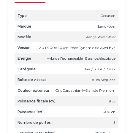
Type
Occasion
Marque
Land-rover
Modèle
Range Rover Velar
Version
2.0 P400e 404ch Phev Dynamic Se Awd Bva
Energie
Hybride Rechargeable : Essence/electrique
Catégorie
4x4 / S.U.V. / Break
Boîte de vitesse
Auto Séquent.
Couleur extérieur
Gris Carpathian Métallisée Premium
Puissance fiscale (cv)
19 cv
Puissance (ch)
300 ch
Nombre de portes
5
Emission CO2 (g/km)
38.00 g/km