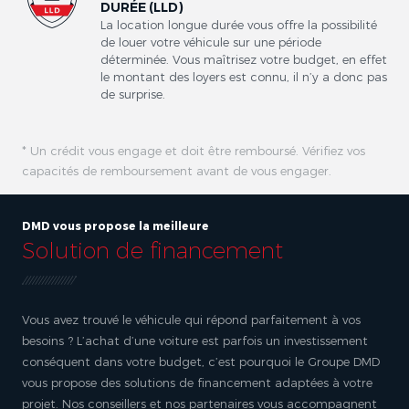
DURÉE (LLD)
La location longue durée vous offre la possibilité
de louer votre véhicule sur une période
déterminée. Vous maîtrisez votre budget, en effet
le montant des loyers est connu, il n’y a donc pas
de surprise.
* Un crédit vous engage et doit être remboursé. Vérifiez vos
capacités de remboursement avant de vous engager.
DMD vous propose la meilleure
Solution de financement
Vous avez trouvé le véhicule qui répond parfaitement à vos
besoins ? L’achat d’une voiture est parfois un investissement
conséquent dans votre budget, c’est pourquoi le Groupe DMD
vous propose des solutions de financement adaptées à votre
projet. Nos conseillers et nos partenaires vous accompagnent