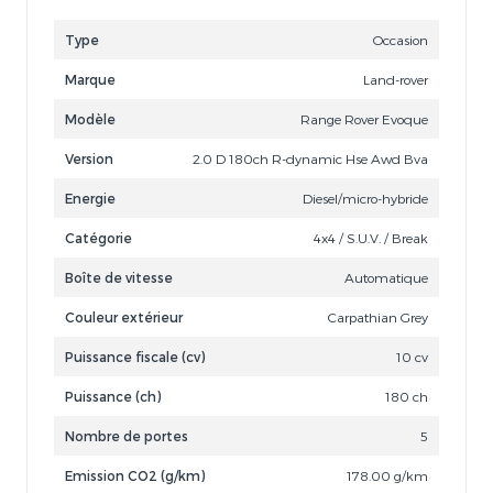
Type
Occasion
Marque
Land-rover
Modèle
Range Rover Evoque
Version
2.0 D 180ch R-dynamic Hse Awd Bva
Energie
Diesel/micro-hybride
Catégorie
4x4 / S.U.V. / Break
Boîte de vitesse
Automatique
Couleur extérieur
Carpathian Grey
Puissance fiscale (cv)
10 cv
Puissance (ch)
180 ch
Nombre de portes
5
Emission CO2 (g/km)
178.00 g/km