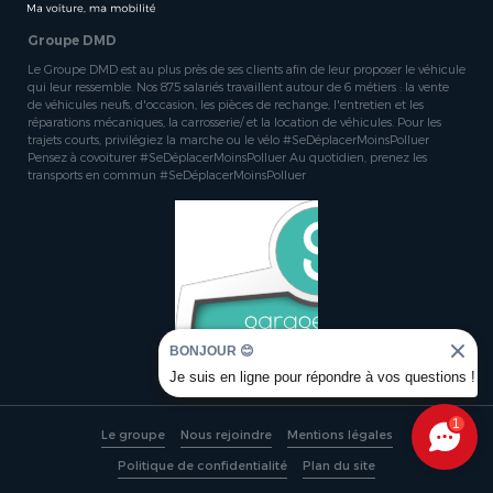
Groupe DMD
Le Groupe DMD est au plus près de ses clients afin de leur proposer le véhicule
qui leur ressemble. Nos 875 salariés travaillent autour de 6 métiers : la vente
de véhicules neufs, d'occasion, les pièces de rechange, l'entretien et les
réparations mécaniques, la carrosserie/ et la location de véhicules. Pour les
trajets courts, privilégiez la marche ou le vélo #SeDéplacerMoinsPolluer
Pensez à covoiturer #SeDéplacerMoinsPolluer Au quotidien, prenez les
transports en commun #SeDéplacerMoinsPolluer
BONJOUR 😊
Je suis en ligne pour répondre à vos questions !
1
Le groupe
Nous rejoindre
Mentions légales
Politique de confidentialité
Plan du site