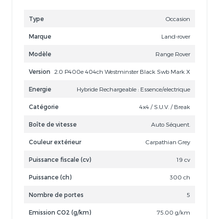
Type
Occasion
Marque
Land-rover
Modèle
Range Rover
Version
2.0 P400e 404ch Westminster Black Swb Mark X
Energie
Hybride Rechargeable : Essence/electrique
Catégorie
4x4 / S.U.V. / Break
Boîte de vitesse
Auto Séquent.
Couleur extérieur
Carpathian Grey
Puissance fiscale (cv)
19 cv
Puissance (ch)
300 ch
Nombre de portes
5
Emission CO2 (g/km)
75.00 g/km