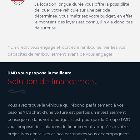
La location longue durée vous offre la possibilité
de louer votre véhicule sur une période
déterminée. Vous maîtrisez votre budget, en effet
le montant des loyers est connu, il n’y a donc pas
de surprise.
* Un crédit vous engage et doit être remboursé. Vérifiez vos
capacités de remboursement avant de vous engager.
DMD vous propose la meilleure
Solution de financement
Vous avez trouvé le véhicule qui répond parfaitement à vos
besoins ? L’achat d’une voiture est parfois un investissement
conséquent dans votre budget, c’est pourquoi le Groupe DMD
vous propose des solutions de financement adaptées à votre
projet. Nos conseillers et nos partenaires vous accompagnent