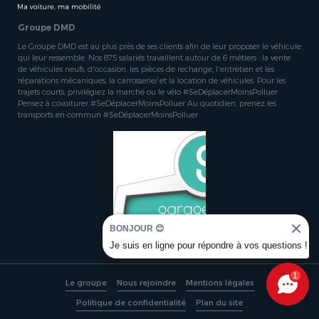
Groupe DMD
Le Groupe DMD est au plus près de ses clients afin de leur proposer le véhicule
qui leur ressemble. Nos 875 salariés travaillent autour de 6 métiers : la vente
de véhicules neufs, d'occasion, les pièces de rechange, l'entretien et les
réparations mécaniques, la carrosserie/ et la location de véhicules. Pour les
trajets courts, privilégiez la marche ou le vélo #SeDéplacerMoinsPolluer
Pensez à covoiturer #SeDéplacerMoinsPolluer Au quotidien, prenez les
transports en commun #SeDéplacerMoinsPolluer
BONJOUR 😊
Je suis en ligne pour répondre à vos questions !
1
Le groupe
Nous rejoindre
Mentions légales
Politique de confidentialité
Plan du site