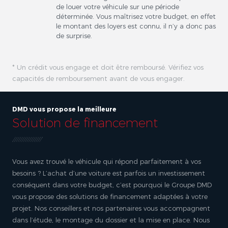
de louer votre véhicule sur une période
déterminée. Vous maîtrisez votre budget, en effet
le montant des loyers est connu, il n’y a donc pas
de surprise.
* Un crédit vous engage et doit être remboursé. Vérifiez vos
capacités de remboursement avant de vous engager.
DMD vous propose la meilleure
Solution de financement
Vous avez trouvé le véhicule qui répond parfaitement à vos
besoins ? L’achat d’une voiture est parfois un investissement
conséquent dans votre budget, c’est pourquoi le Groupe DMD
vous propose des solutions de financement adaptées à votre
projet. Nos conseillers et nos partenaires vous accompagnent
dans l’étude, le montage du dossier et la mise en place. Nous