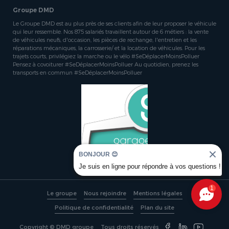
Groupe DMD
Le Groupe DMD est au plus près de ses clients afin de leur proposer le véhicule
qui leur ressemble. Nos 875 salariés travaillent autour de 6 métiers : la vente
de véhicules neufs, d'occasion, les pièces de rechange, l'entretien et les
réparations mécaniques, la carrosserie/ et la location de véhicules. Pour les
trajets courts, privilégiez la marche ou le vélo #SeDéplacerMoinsPolluer
Pensez à covoiturer #SeDéplacerMoinsPolluer Au quotidien, prenez les
transports en commun #SeDéplacerMoinsPolluer
BONJOUR 😊
Je suis en ligne pour répondre à vos questions !
1
Le groupe
Nous rejoindre
Mentions légales
Politique de confidentialité
Plan du site
Copyright © DMD groupe
Tous droits réservés