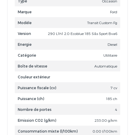
Type
Occasion
Marque
Ford
Modèle
Transit Custom Fg
Version
290 L1h1 2.0 Ecoblue 185 S&s Sport Bva6
Energie
Diesel
Catégorie
Utilitaire
Boîte de vitesse
Automatique
Couleur extérieur
Puissance fiscale (cv)
7 cv
Puissance (ch)
185 ch
Nombre de portes
4
Emission CO2 (g/km)
233.00 g/km
Consommation mixte (l/100km)
0.00 l/100km