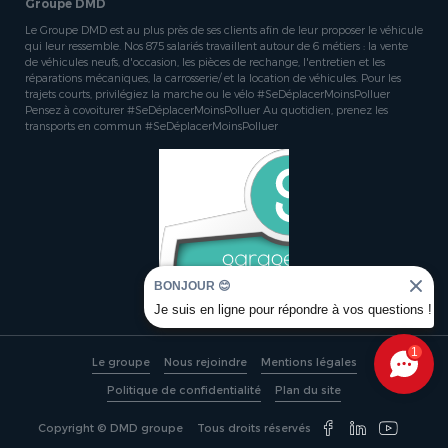
Groupe DMD
Le Groupe DMD est au plus près de ses clients afin de leur proposer le véhicule
qui leur ressemble. Nos 875 salariés travaillent autour de 6 métiers : la vente
de véhicules neufs, d'occasion, les pièces de rechange, l'entretien et les
réparations mécaniques, la carrosserie/ et la location de véhicules. Pour les
trajets courts, privilégiez la marche ou le vélo #SeDéplacerMoinsPolluer
Pensez à covoiturer #SeDéplacerMoinsPolluer Au quotidien, prenez les
transports en commun #SeDéplacerMoinsPolluer
BONJOUR 😊
Je suis en ligne pour répondre à vos questions !
1
Le groupe
Nous rejoindre
Mentions légales
Politique de confidentialité
Plan du site
Copyright © DMD groupe
Tous droits réservés