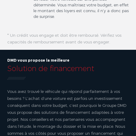
déterminée. Vous maîtrisez votre budget, en effet
le montant des loyers est connu, il n’y a donc pas
de surprise.
* Un crédit vous engage et doit être remboursé. Vérifiez vos
capacités de remboursement avant de vous engager.
DMD vous propose la meilleure
Solution de financement
Vous avez trouvé le véhicule qui répond parfaitement à vos
besoins ? L’achat d’une voiture est parfois un investissement
conséquent dans votre budget, c’est pourquoi le Groupe DMD
vous propose des solutions de financement adaptées à votre
projet. Nos conseillers et nos partenaires vous accompagnent
dans l’étude, le montage du dossier et la mise en place. Nous
sommes à vos côtés pour vous proposer un financement qui