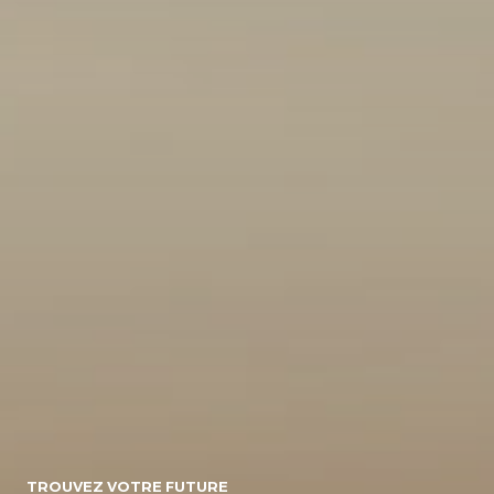
10
154071
Energie
Diesel/micro-
Diesel
Electrique
hybride
Essence/micro-
Essence
Essence/bioethanol
hybride
Hybride :
Gpl
Hybride
Essence/electrique
Hybride
Rechargeable :
Essence/electrique
Boite de vitesse
TROUVEZ VOTRE FUTURE