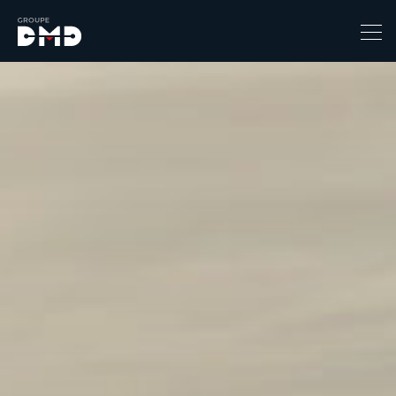
Prix
1
149900
Catégorie
4x4 / S.U.V. / Break
Berline / Citadine
Chassis Cabine
Combi
Coupe-cabriolet
Coupé / Cabriolet
Ludospace
Minibus
Monospace
Pick-up
Utilitaire