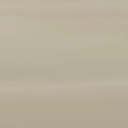
Marque et modèle
Ajouter un véhicule
(
1
/3 autorisés)
Année
2008
2026
Kilométrage