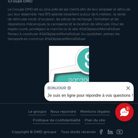
Groupe DMD
Le Groupe DMD est au plus près de ses clients afin de leur proposer le véhicule
qui leur ressemble. Nos 875 salariés travaillent autour de 6 métiers : la vente
de véhicules neufs, d'occasion, les pièces de rechange, l'entretien et les
réparations mécaniques, la carrosserie/ et la location de véhicules. Pour les
trajets courts, privilégiez la marche ou le vélo #SeDéplacerMoinsPolluer
Pensez à covoiturer #SeDéplacerMoinsPolluer Au quotidien, prenez les
transports en commun #SeDéplacerMoinsPolluer
BONJOUR 😊
Je suis en ligne pour répondre à vos questions !
1
Le groupe
Nous rejoindre
Mentions légales
Politique de confidentialité
Plan du site
Copyright © DMD groupe
Tous droits réservés