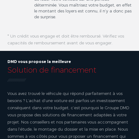
déterminée. Vous maîtrisez votre budget, en effet
le montant des loyers est connu, il n’y a donc pas
de surprise.
* Un crédit vous engage et doit être remboursé. Vérifiez vos
capacités de remboursement avant de vous engager.
DMD vous propose la meilleure
Solution de financement
Vous avez trouvé le véhicule qui répond parfaitement à vos
besoins ? L’achat d’une voiture est parfois un investissement
conséquent dans votre budget, c’est pourquoi le Groupe DMD
vous propose des solutions de financement adaptées à votre
projet. Nos conseillers et nos partenaires vous accompagnent
dans l’étude, le montage du dossier et la mise en place. Nous
sommes à vos côtés pour vous proposer un financement qui