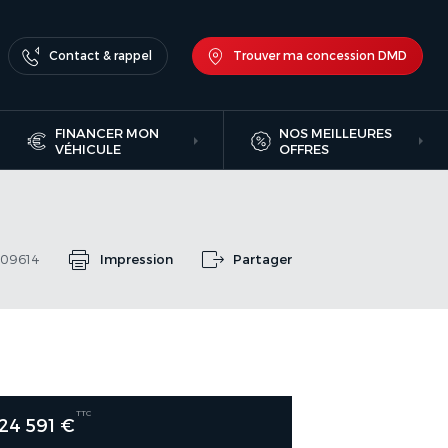
Contact & rappel
Trouver ma concession DMD
FINANCER MON
NOS MEILLEURES
VÉHICULE
OFFRES
709614
Impression
Partager
TTC
24 591 €