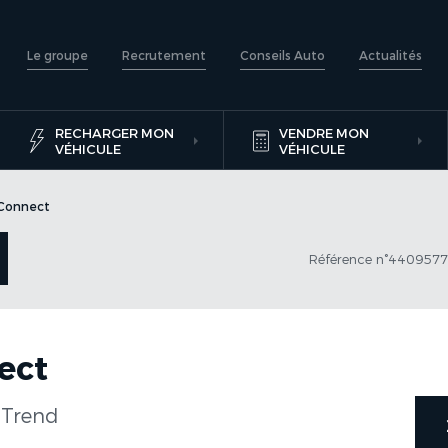
Le groupe
Recrutement
Conseils Auto
Actualités
RECHARGER MON
VENDRE MON
VÉHICULE
VÉHICULE
 Connect
Référence n°440957
ect
 Trend