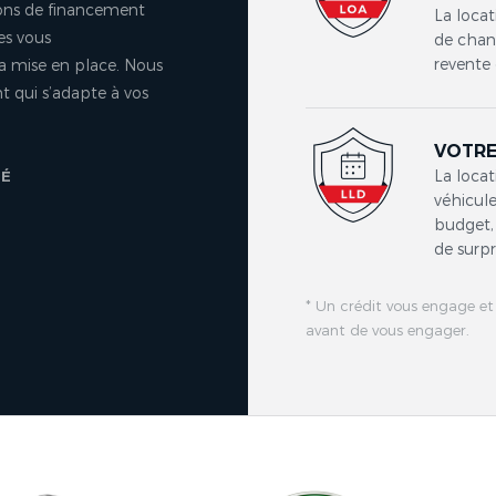
ons de financement
La locat
es vous
de chang
revente 
a mise en place. Nous
 qui s’adapte à vos
VOTRE
La locat
TÉ
véhicule
budget, 
de surpr
* Un crédit vous engage et
avant de vous engager.