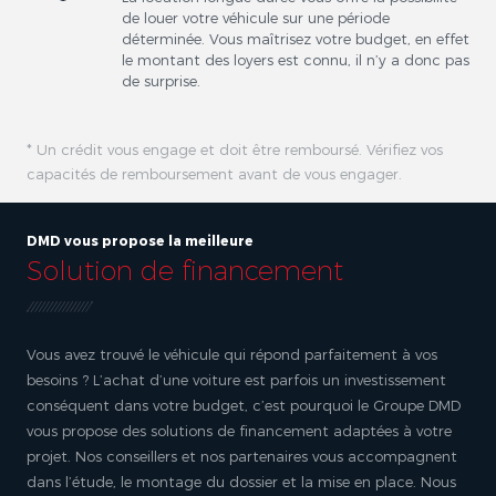
de louer votre véhicule sur une période
déterminée. Vous maîtrisez votre budget, en effet
le montant des loyers est connu, il n’y a donc pas
de surprise.
* Un crédit vous engage et doit être remboursé. Vérifiez vos
capacités de remboursement avant de vous engager.
DMD vous propose la meilleure
Solution de financement
Vous avez trouvé le véhicule qui répond parfaitement à vos
besoins ? L’achat d’une voiture est parfois un investissement
conséquent dans votre budget, c’est pourquoi le Groupe DMD
vous propose des solutions de financement adaptées à votre
projet. Nos conseillers et nos partenaires vous accompagnent
dans l’étude, le montage du dossier et la mise en place. Nous