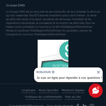
Groupe DMD
Le Groupe DMD est au plus près de ses clients afin de leur proposer le véhicule
qui leur ressemble. Nos 875 salariés travaillent autour de 6 métiers : la vente
de véhicules neufs, d'occasion, les pièces de rechange, l'entretien et les
réparations mécaniques, la carrosserie/ et la location de véhicules. Pour les
trajets courts, privilégiez la marche ou le vélo #SeDéplacerMoinsPolluer
Pensez à covoiturer #SeDéplacerMoinsPolluer Au quotidien, prenez les
transports en commun #SeDéplacerMoinsPolluer
BONJOUR 😊
Je suis en ligne pour répondre à vos questions !
1
Le groupe
Nous rejoindre
Mentions légales
Politique de confidentialité
Plan du site
Copyright © DMD groupe
Tous droits réservés