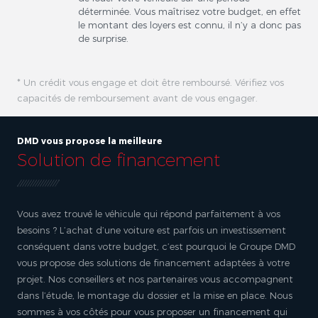
déterminée. Vous maîtrisez votre budget, en effet
le montant des loyers est connu, il n’y a donc pas
de surprise.
* Un crédit vous engage et doit être remboursé. Vérifiez vos
capacités de remboursement avant de vous engager.
DMD vous propose la meilleure
Solution de financement
Vous avez trouvé le véhicule qui répond parfaitement à vos
besoins ? L’achat d’une voiture est parfois un investissement
conséquent dans votre budget, c’est pourquoi le Groupe DMD
vous propose des solutions de financement adaptées à votre
projet. Nos conseillers et nos partenaires vous accompagnent
dans l’étude, le montage du dossier et la mise en place. Nous
sommes à vos côtés pour vous proposer un financement qui