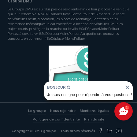
Groupe DMD
Le Groupe DMD est au plus près de ses clients afin de leur proposer le véhicule
qui leur ressemble. Nos 875 salariés travaillent autour de 6 métiers : la vente
de véhicules neufs, d'occasion, les pièces de rechange, l'entretien et les
réparations mécaniques, la carrosserie/ et la location de véhicules. Pour les
trajets courts, privilégiez la marche ou le vélo #SeDéplacerMoinsPolluer
Pensez à covoiturer #SeDéplacerMoinsPolluer Au quotidien, prenez les
transports en commun #SeDéplacerMoinsPolluer
BONJOUR 😊
Je suis en ligne pour répondre à vos questions !
1
Le groupe
Nous rejoindre
Mentions légales
Politique de confidentialité
Plan du site
Copyright © DMD groupe
Tous droits réservés