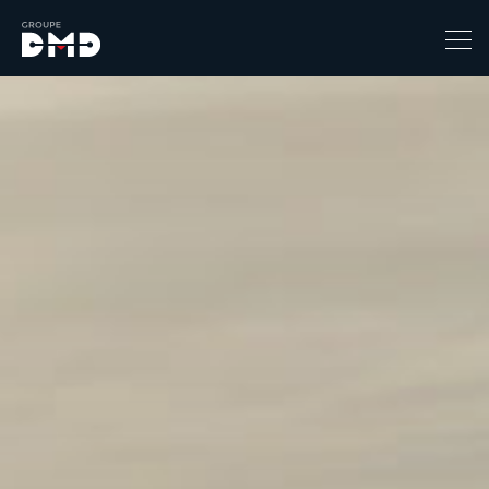
Prix
1
149900
Catégorie
4x4 / S.U.V. / Break
Berline / Citadine
Chassis Cabine
Combi
Coupe-cabriolet
Coupé / Cabriolet
Ludospace
Minibus
Monospace
Pick-up
Utilitaire