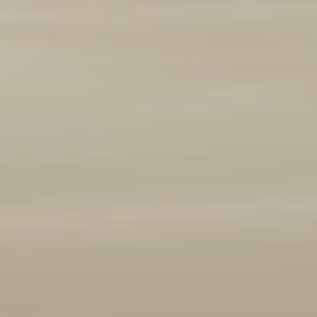
Marque et modèle
Ajouter un véhicule
(
1
/3 autorisés)
Année
2008
2026
Kilométrage