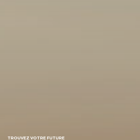
10
154071
Energie
Diesel/micro-
Diesel
Electrique
hybride
Essence/micro-
Essence
Essence/bioethanol
hybride
Hybride :
Gpl
Hybride
Essence/electrique
Hybride
Rechargeable :
Essence/electrique
Boite de vitesse
TROUVEZ VOTRE FUTURE