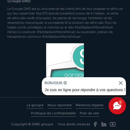
Groupe DMD
Le Groupe DMD est au plus près de ses clients afin de leur proposer le véhicule
qui leur ressemble. Nos 875 salariés travaillent autour de 6 métiers : la vente
de véhicules neufs, d'occasion, les pièces de rechange, l'entretien et les
réparations mécaniques, la carrosserie/ et la location de véhicules. Pour les
trajets courts, privilégiez la marche ou le vélo #SeDéplacerMoinsPolluer
Pensez à covoiturer #SeDéplacerMoinsPolluer Au quotidien, prenez les
transports en commun #SeDéplacerMoinsPolluer
BONJOUR 😊
Je suis en ligne pour répondre à vos questions !
1
Le groupe
Nous rejoindre
Mentions légales
Politique de confidentialité
Plan du site
Copyright © DMD groupe
Tous droits réservés