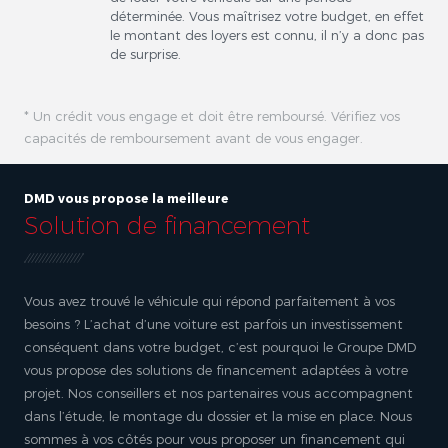
déterminée. Vous maîtrisez votre budget, en effet
le montant des loyers est connu, il n’y a donc pas
de surprise.
* Un crédit vous engage et doit être remboursé. Vérifiez vos
capacités de remboursement avant de vous engager.
DMD vous propose la meilleure
Solution de financement
Vous avez trouvé le véhicule qui répond parfaitement à vos
besoins ? L’achat d’une voiture est parfois un investissement
conséquent dans votre budget, c’est pourquoi le Groupe DMD
vous propose des solutions de financement adaptées à votre
projet. Nos conseillers et nos partenaires vous accompagnent
dans l’étude, le montage du dossier et la mise en place. Nous
sommes à vos côtés pour vous proposer un financement qui