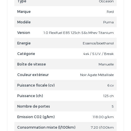
Type
Occasion
Marque
Ford
Modèle
Puma
Version
1.0 Flexifuel E85 125ch S&s Mhev Titanium
Energie
Essence/bioethanol
Catégorie
4x4 / S.U.V. / Break
Boîte de vitesse
Manuelle
Couleur extérieur
Noir Agate Métallisée
Puissance fiscale (cv)
6 cv
Puissance (ch)
125 ch
Nombre de portes
5
Emission CO2 (g/km)
118.00 g/km
Consommation mixte (l/100km)
7.20 l/100km