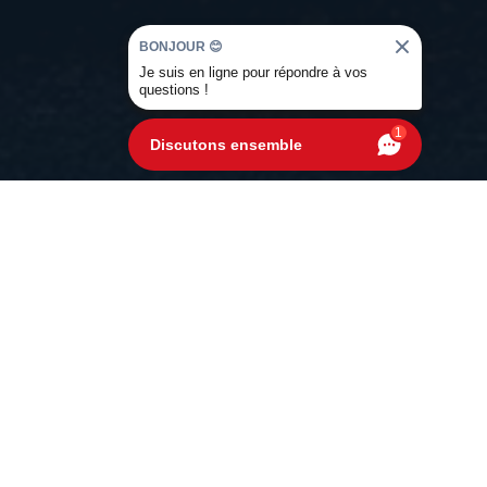
BONJOUR 😊
Je suis en ligne pour répondre à vos
questions !
1
Discutons ensemble
s solutions pour
votre voiture en
érénité