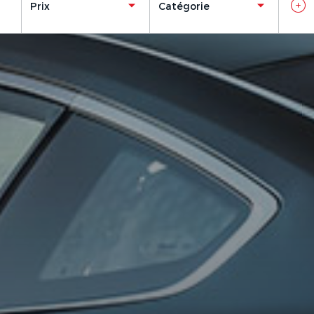
Prix
Catégorie
Ajouter un véhicule
(
1
/3 autorisés)