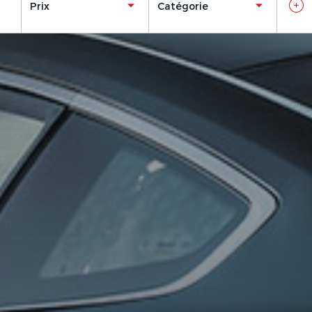
Prix
Catégorie
Ajouter un véhicule
(
1
/3 autorisés)