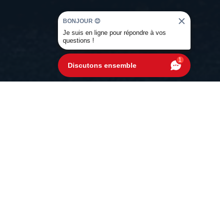
BONJOUR 😊
Je suis en ligne pour répondre à vos
questions !
1
Discutons ensemble
s solutions pour
votre voiture en
érénité