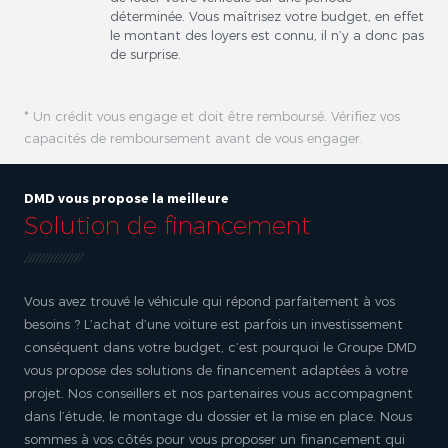
déterminée. Vous maîtrisez votre budget, en effet
le montant des loyers est connu, il n’y a donc pas
de surprise.
* Un crédit vous engage et doit être remboursé. Vérifiez vos
capacités de remboursement avant de vous engager.
DMD vous propose la meilleure
Solution de financement
Vous avez trouvé le véhicule qui répond parfaitement à vos
besoins ? L’achat d’une voiture est parfois un investissement
conséquent dans votre budget, c’est pourquoi le Groupe DMD
vous propose des solutions de financement adaptées à votre
projet. Nos conseillers et nos partenaires vous accompagnent
dans l’étude, le montage du dossier et la mise en place. Nous
sommes à vos côtés pour vous proposer un financement qui