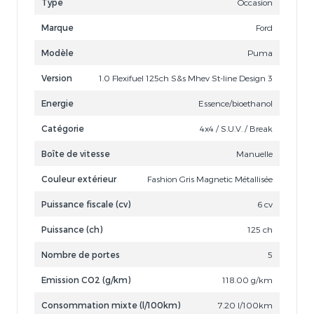
Type
Occasion
Marque
Ford
Modèle
Puma
Version
1.0 Flexifuel 125ch S&s Mhev St-line Design 3
Energie
Essence/bioethanol
Catégorie
4x4 / S.U.V. / Break
Boîte de vitesse
Manuelle
Couleur extérieur
Fashion Gris Magnetic Métallisée
Puissance fiscale (cv)
6 cv
Puissance (ch)
125 ch
Nombre de portes
5
Emission CO2 (g/km)
118.00 g/km
Consommation mixte (l/100km)
7.20 l/100km