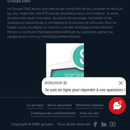
Groupe DMD
Le Groupe DMD est au plus près de ses clients afin de leur proposer le véhicule
qui leur ressemble. Nos 875 salariés travaillent autour de 6 métiers : la vente
de véhicules neufs, d'occasion, les pièces de rechange, l'entretien et les
réparations mécaniques, la carrosserie/ et la location de véhicules. Pour les
trajets courts, privilégiez la marche ou le vélo #SeDéplacerMoinsPolluer
Pensez à covoiturer #SeDéplacerMoinsPolluer Au quotidien, prenez les
transports en commun #SeDéplacerMoinsPolluer
BONJOUR 😊
Je suis en ligne pour répondre à vos questions !
1
Le groupe
Nous rejoindre
Mentions légales
Politique de confidentialité
Plan du site
Copyright © DMD groupe
Tous droits réservés