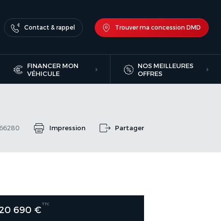
Contact & rappel
Trouver ma concession DMD
FINANCER MON
NOS MEILLEURES
VÉHICULE
OFFRES
966280
Impression
Partager
TTC
20 690 €