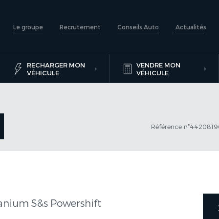
Le groupe
Recrutement
Conseils Auto
Actualités
RECHARGER MON
VENDRE MON
VÉHICULE
VÉHICULE
Référence n°442081
tanium S&s Powershift