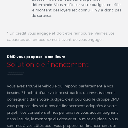
déterminée. Vous maîtrisez votre budget, en effet
le montant des loyers est connu, il n’y a donc pas
de surprise.
* Un crédit vous engage et doit être remboursé. Vérifiez vos
capacités de remboursement avant de vous engager.
DMD vous propose la meilleure
Solution de financement
Vous avez trouvé le véhicule qui répond parfaitement à vos
besoins ? L’achat d’une voiture est parfois un investissement
conséquent dans votre budget, c’est pourquoi le Groupe DMD
vous propose des solutions de financement adaptées à votre
projet. Nos conseillers et nos partenaires vous accompagnent
dans l’étude, le montage du dossier et la mise en place. Nous
sommes à vos côtés pour vous proposer un financement qui