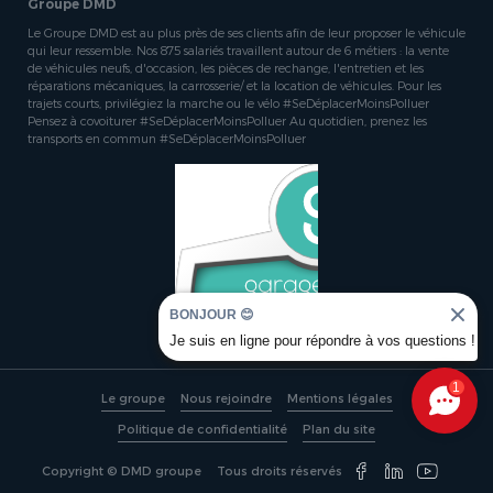
Groupe DMD
Le Groupe DMD est au plus près de ses clients afin de leur proposer le véhicule
qui leur ressemble. Nos 875 salariés travaillent autour de 6 métiers : la vente
de véhicules neufs, d'occasion, les pièces de rechange, l'entretien et les
réparations mécaniques, la carrosserie/ et la location de véhicules. Pour les
trajets courts, privilégiez la marche ou le vélo #SeDéplacerMoinsPolluer
Pensez à covoiturer #SeDéplacerMoinsPolluer Au quotidien, prenez les
transports en commun #SeDéplacerMoinsPolluer
BONJOUR 😊
Je suis en ligne pour répondre à vos questions !
1
Le groupe
Nous rejoindre
Mentions légales
Politique de confidentialité
Plan du site
Copyright © DMD groupe
Tous droits réservés