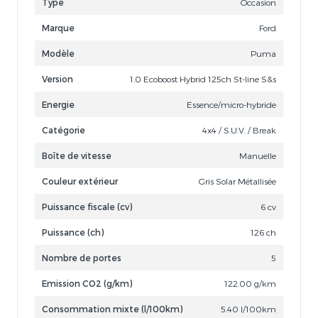
Type
Occasion
Marque
Ford
Modèle
Puma
Version
1.0 Ecoboost Hybrid 125ch St-line S&s
Energie
Essence/micro-hybride
Catégorie
4x4 / S.U.V. / Break
Boîte de vitesse
Manuelle
Couleur extérieur
Gris Solar Métallisée
Puissance fiscale (cv)
6 cv
Puissance (ch)
126 ch
Nombre de portes
5
Emission CO2 (g/km)
122.00 g/km
Consommation mixte (l/100km)
5.40 l/100km