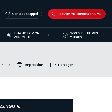
Contact & rappel
Trouver ma concession DMD
FINANCER MON
NOS MEILLEURES
VÉHICULE
OFFRES
026280
Impression
Partager
TTC
22 790 €