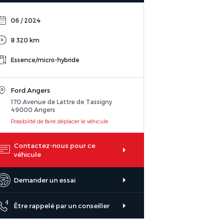
06 / 2024
8 320 km
Essence/micro-hybride
Ford Angers
170 Avenue de Lattre de Tassigny
49000 Angers
Possibilité de faire déplacer le véhicule
Contactez-nous pour ce
véhicule
Demander un essai
Être rappelé par un conseiller