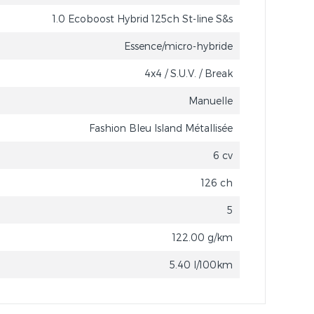
1.0 Ecoboost Hybrid 125ch St-line S&s
Essence/micro-hybride
4x4 / S.U.V. / Break
Manuelle
Fashion Bleu Island Métallisée
6 cv
126 ch
5
122.00 g/km
5.40 l/100km