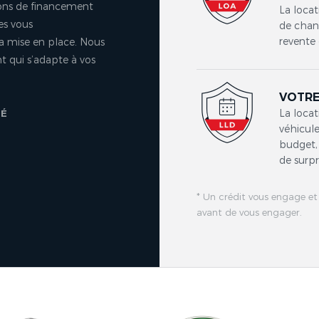
ons de financement
La locat
es vous
de chang
revente 
a mise en place. Nous
 qui s’adapte à vos
VOTRE
La locat
TÉ
véhicule
budget, 
de surpr
* Un crédit vous engage et
avant de vous engager.