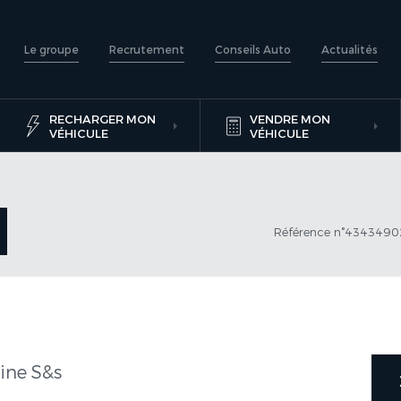
Le groupe
Recrutement
Conseils Auto
Actualités
RECHARGER MON
VENDRE MON
VÉHICULE
VÉHICULE
Référence n°434349
line S&s