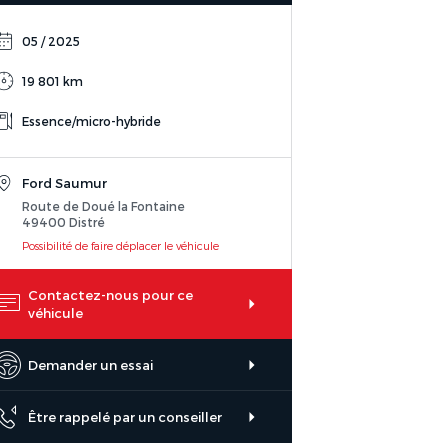
05 / 2025
19 801 km
Essence/micro-hybride
Ford Saumur
Route de Doué la Fontaine
49400 Distré
Possibilité de faire déplacer le véhicule
Contactez-nous pour ce
véhicule
Demander un essai
Être rappelé par un conseiller