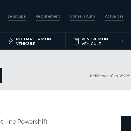
Le groupe
Recrutement
Conseils Auto
Actualités
RECHARGER MON
VENDRE MON
VÉHICULE
VÉHICULE
Référence n°448572
t-line Powershift