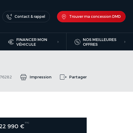
Contact & rappel
Trouver ma concession DMD
FINANCER MON
NOS MEILLEURES
VÉHICULE
OFFRES
976282
Impression
Partager
TTC
22 990 €