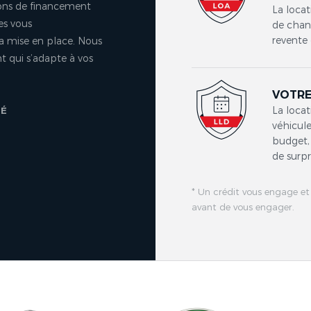
ons de financement
La locat
es vous
de chang
revente 
a mise en place. Nous
 qui s’adapte à vos
VOTRE
La locat
TÉ
véhicule
budget, 
de surpr
* Un crédit vous engage et
avant de vous engager.