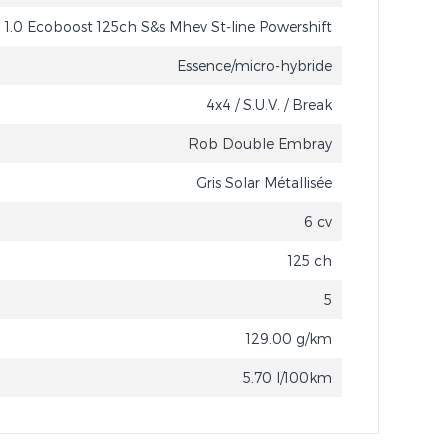
1.0 Ecoboost 125ch S&s Mhev St-line Powershift
Essence/micro-hybride
4x4 / S.U.V. / Break
Rob Double Embray
Gris Solar Métallisée
6 cv
125 ch
5
129.00 g/km
5.70 l/100km