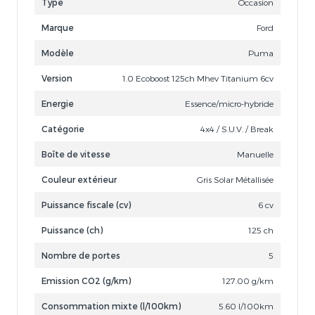
Type
Occasion
Marque
Ford
Modèle
Puma
Version
1.0 Ecoboost 125ch Mhev Titanium 6cv
Energie
Essence/micro-hybride
Catégorie
4x4 / S.U.V. / Break
Boîte de vitesse
Manuelle
Couleur extérieur
Gris Solar Métallisée
Puissance fiscale (cv)
6 cv
Puissance (ch)
125 ch
Nombre de portes
5
Emission CO2 (g/km)
127.00 g/km
Consommation mixte (l/100km)
5.60 l/100km