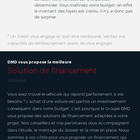
déterminée. Vous maîtrisez votre budget, en effet
le montant des loyers est connu, il n’y a donc pas
de surprise.
* Un crédit vous engage et doit être remboursé. Vérifiez vos
capacités de remboursement avant de vous engager.
DMD vous propose la meilleure
Solution de financement
Vous avez trouvé le véhicule qui répond parfaitement à vos
besoins ? L’achat d’une voiture est parfois un investissement
conséquent dans votre budget, c’est pourquoi le Groupe DMD
vous propose des solutions de financement adaptées à votre
projet. Nos conseillers et nos partenaires vous accompagnent
dans l’étude, le montage du dossier et la mise en place. Nous
sommes à vos côtés pour vous proposer un financement qui