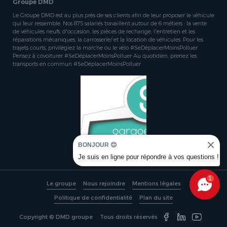
Groupe DMD
Le Groupe DMD est au plus près de ses clients afin de leur proposer le véhicule
qui leur ressemble. Nos 875 salariés travaillent autour de 6 métiers : la vente
de véhicules neufs, d'occasion, les pièces de rechange, l'entretien et les
réparations mécaniques, la carrosserie/ et la location de véhicules. Pour les
trajets courts, privilégiez la marche ou le vélo #SeDéplacerMoinsPolluer
Pensez à covoiturer #SeDéplacerMoinsPolluer Au quotidien, prenez les
transports en commun #SeDéplacerMoinsPolluer
BONJOUR 😊
Je suis en ligne pour répondre à vos questions !
1
Le groupe
Nous rejoindre
Mentions légales
Politique de confidentialité
Plan du site
Copyright © DMD groupe
Tous droits réservés