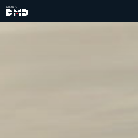
Prix
1
149900
Catégorie
4x4 / S.U.V. / Break
Berline / Citadine
Chassis Cabine
Combi
Coupe-cabriolet
Coupé / Cabriolet
Ludospace
Minibus
Monospace
Pick-up
Utilitaire