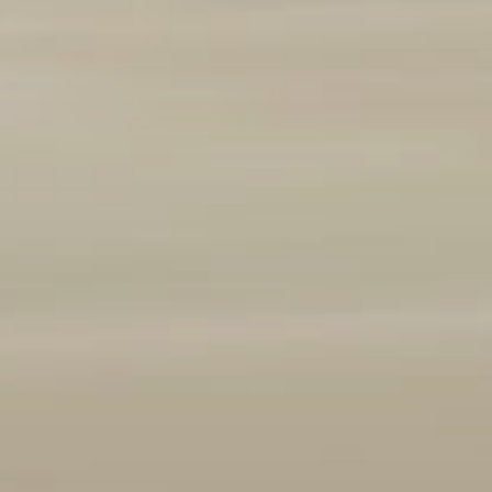
Marque et modèle
Ajouter un véhicule
(
1
/3 autorisés)
Année
2008
2026
Kilométrage