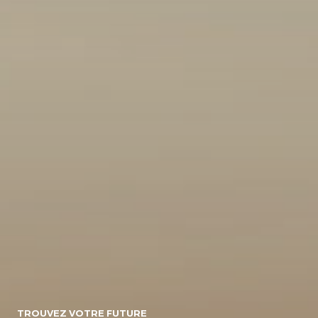
10
154071
Energie
Diesel/micro-
Diesel
Electrique
hybride
Essence/micro-
Essence
Essence/bioethanol
hybride
Hybride :
Gpl
Hybride
Essence/electrique
Hybride
Rechargeable :
Essence/electrique
Boite de vitesse
TROUVEZ VOTRE FUTURE