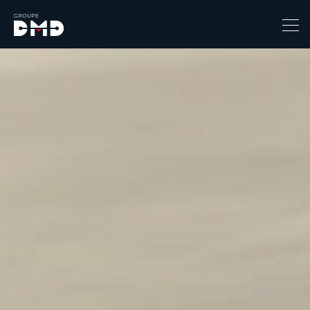
Prix
6490
149900
Catégorie
4x4 / S.U.V. / Break
Berline / Citadine
Chassis Cabine
Combi
Coupe-cabriolet
Coupé / Cabriolet
Ludospace
Minibus
Monospace
Pick-up
Utilitaire