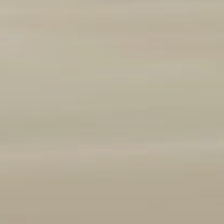
Marque et modèle
Ajouter un véhicule
(
1
/3 autorisés)
Année
2008
2026
Kilométrage