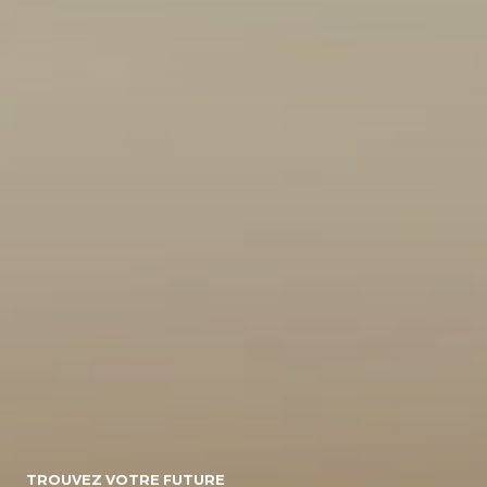
10
154071
Energie
Diesel/micro-
Diesel
Electrique
hybride
Essence/micro-
Essence
Essence/bioethanol
hybride
Hybride :
Gpl
Hybride
Essence/electrique
Hybride
Rechargeable :
Essence/electrique
Boite de vitesse
TROUVEZ VOTRE FUTURE