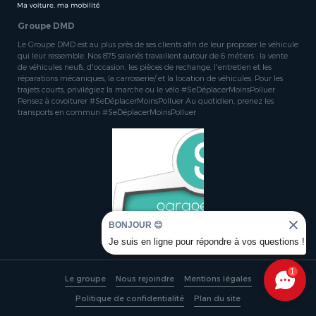
Groupe DMD
Le Groupe DMD est au plus près de ses clients afin de leur proposer le véhicule
qui leur ressemble. Nos 875 salariés travaillent autour de 6 métiers : la vente
de véhicules neufs, d'occasion, les pièces de rechange, l'entretien et les
réparations mécaniques, la carrosserie/ et la location de véhicules. Pour les
trajets courts, privilégiez la marche ou le vélo #SeDéplacerMoinsPolluer
Pensez à covoiturer #SeDéplacerMoinsPolluer Au quotidien, prenez les
transports en commun #SeDéplacerMoinsPolluer
BONJOUR 😊
Je suis en ligne pour répondre à vos questions !
1
Le groupe
Nous rejoindre
Mentions légales
Politique de confidentialité
Plan du site