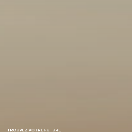
10
154071
Energie
Diesel/micro-
Diesel
Electrique
hybride
Essence/micro-
Essence
Essence/bioethanol
hybride
Hybride :
Gpl
Hybride
Essence/electrique
Hybride
Rechargeable :
Essence/electrique
Boite de vitesse
TROUVEZ VOTRE FUTURE