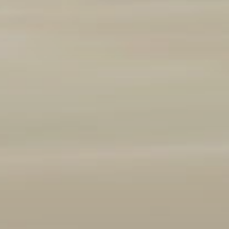
Marque et modèle
Ajouter un véhicule
(
1
/3 autorisés)
Année
2008
2026
Kilométrage