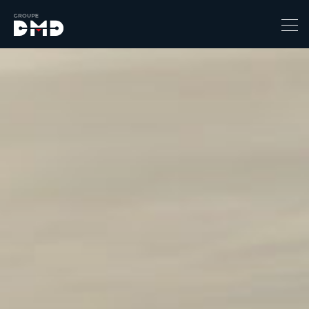
Prix
1
149900
Catégorie
4x4 / S.U.V. / Break
Berline / Citadine
Chassis Cabine
Combi
Coupe-cabriolet
Coupé / Cabriolet
Ludospace
Minibus
Monospace
Pick-up
Utilitaire