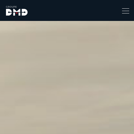
Prix
1
149900
Catégorie
4x4 / S.U.V. / Break
Berline / Citadine
Chassis Cabine
Combi
Coupe-cabriolet
Coupé / Cabriolet
Ludospace
Minibus
Monospace
Pick-up
Utilitaire