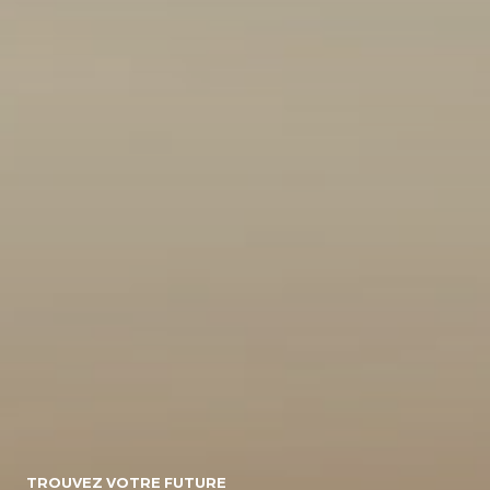
10
154071
Energie
Diesel/micro-
Diesel
Electrique
hybride
Essence/micro-
Essence
Essence/bioethanol
hybride
Hybride :
Gpl
Hybride
Essence/electrique
Hybride
Rechargeable :
Essence/electrique
Boite de vitesse
TROUVEZ VOTRE FUTURE