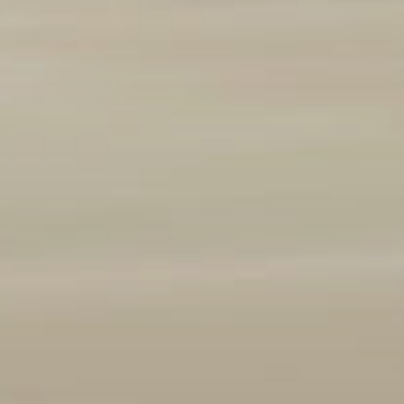
Marque et modèle
Ajouter un véhicule
(
1
/3 autorisés)
Année
2008
2026
Kilométrage