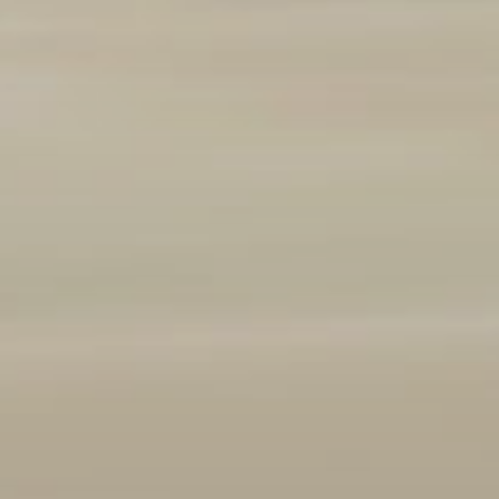
Marque et modèle
Ajouter un véhicule
(
1
/3 autorisés)
Année
2008
2026
Kilométrage