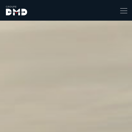
Prix
1
149900
Catégorie
4x4 / S.U.V. / Break
Berline / Citadine
Chassis Cabine
Combi
Coupe-cabriolet
Coupé / Cabriolet
Ludospace
Minibus
Monospace
Pick-up
Utilitaire