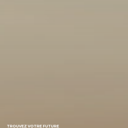
10
154071
Energie
Diesel/micro-
Diesel
Electrique
hybride
Essence/micro-
Essence
Essence/bioethanol
hybride
Hybride :
Gpl
Hybride
Essence/electrique
Hybride
Rechargeable :
Essence/electrique
Boite de vitesse
TROUVEZ VOTRE FUTURE