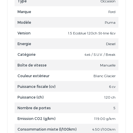
Type
Occasion
Marque
Ford
Modèle
Puma
Version
1.5 Ecoblue 120ch St-line 6cv
Energie
Diesel
Catégorie
4x4 / S.U.V. / Break
Boîte de vitesse
Manuelle
Couleur extérieur
Blanc Glacier
Puissance fiscale (cv)
6 cv
Puissance (ch)
120 ch
Nombre de portes
5
Emission CO2 (g/km)
119.00 g/km
Consommation mixte (l/100km)
4.50 l/100km