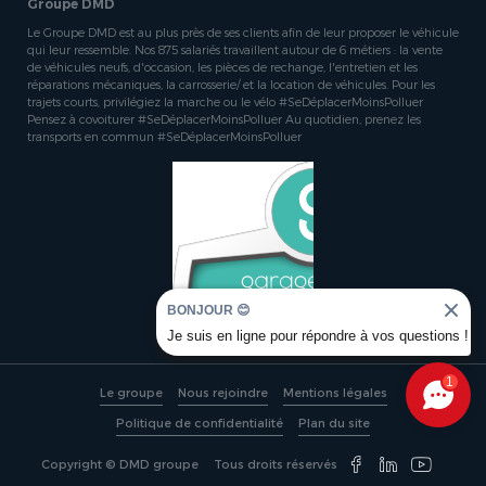
Groupe DMD
Le Groupe DMD est au plus près de ses clients afin de leur proposer le véhicule
qui leur ressemble. Nos 875 salariés travaillent autour de 6 métiers : la vente
de véhicules neufs, d'occasion, les pièces de rechange, l'entretien et les
réparations mécaniques, la carrosserie/ et la location de véhicules. Pour les
trajets courts, privilégiez la marche ou le vélo #SeDéplacerMoinsPolluer
Pensez à covoiturer #SeDéplacerMoinsPolluer Au quotidien, prenez les
transports en commun #SeDéplacerMoinsPolluer
BONJOUR 😊
Je suis en ligne pour répondre à vos questions !
1
Le groupe
Nous rejoindre
Mentions légales
Politique de confidentialité
Plan du site
Copyright © DMD groupe
Tous droits réservés