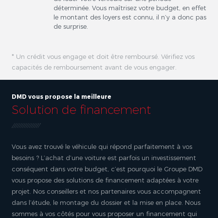
déterminée. Vous maîtrisez votre budget, en effet
le montant des loyers est connu, il n’y a donc pas
de surprise.
* Un crédit vous engage et doit être remboursé. Vérifiez vos
capacités de remboursement avant de vous engager.
DMD vous propose la meilleure
Solution de financement
Vous avez trouvé le véhicule qui répond parfaitement à vos
besoins ? L’achat d’une voiture est parfois un investissement
conséquent dans votre budget, c’est pourquoi le Groupe DMD
vous propose des solutions de financement adaptées à votre
projet. Nos conseillers et nos partenaires vous accompagnent
dans l’étude, le montage du dossier et la mise en place. Nous
sommes à vos côtés pour vous proposer un financement qui