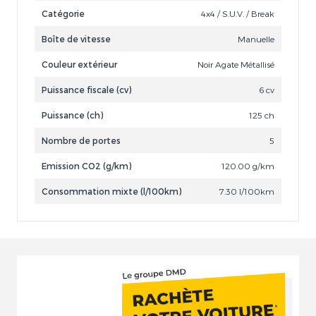
Catégorie
4x4 / S.U.V. / Break
Boîte de vitesse
Manuelle
Couleur extérieur
Noir Agate Métallisé
Puissance fiscale (cv)
6 cv
Puissance (ch)
125 ch
Nombre de portes
5
Emission CO2 (g/km)
120.00 g/km
Consommation mixte (l/100km)
7.30 l/100km