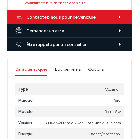
Possibilité de faire déplacer le véhicule
Contactez-nous pour ce véhicule
Demander un essai
Être rappelé par un conseiller
Caractéristiques
Equipements
Options
Type
Occasion
Marque
Ford
Modèle
Focus Sw
Version
1.0 Flexifuel Mhev 125ch Titanium X Business
Energie
Essence/bioethanol