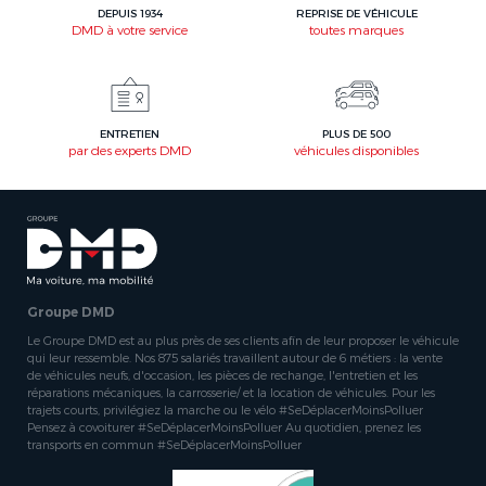
DEPUIS 1934
REPRISE DE VÉHICULE
DMD à votre service
toutes marques
ENTRETIEN
PLUS DE 500
par des experts DMD
véhicules disponibles
Groupe DMD
Le Groupe DMD est au plus près de ses clients afin de leur proposer le véhicule
qui leur ressemble. Nos 875 salariés travaillent autour de 6 métiers : la vente
de véhicules neufs, d'occasion, les pièces de rechange, l'entretien et les
réparations mécaniques, la carrosserie/ et la location de véhicules. Pour les
trajets courts, privilégiez la marche ou le vélo #SeDéplacerMoinsPolluer
Pensez à covoiturer #SeDéplacerMoinsPolluer Au quotidien, prenez les
transports en commun #SeDéplacerMoinsPolluer