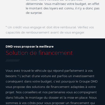
déterminée. Vous maîtrisez votre budget, en effet
le montant des loyers est connu, il n’y a donc pas
de surprise.
* Un crédit vous engage et doit être remboursé. Vérifiez vos
capacités de remboursement avant de vous engager.
DMD vous propose la meilleure
Solution de financement
Vous avez trouvé le véhicule qui répond parfaitement à vos
besoins ? L’achat d’une voiture est parfois un investissement
conséquent dans votre budget, c’est pourquoi le Groupe DMD
vous propose des solutions de financement adaptées à votre
projet. Nos conseillers et nos partenaires vous accompagnent
dans l’étude, le montage du dossier et la mise en place. Nous
sommes à vos côtés pour vous proposer un financement qui