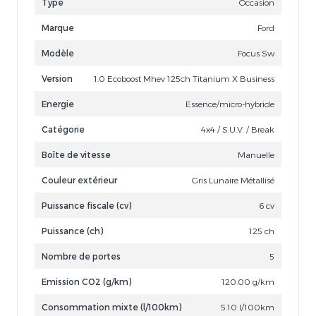
Type
Occasion
Marque
Ford
Modèle
Focus Sw
Version
1.0 Ecoboost Mhev 125ch Titanium X Business
Energie
Essence/micro-hybride
Catégorie
4x4 / S.U.V. / Break
Boîte de vitesse
Manuelle
Couleur extérieur
Gris Lunaire Métallisé
Puissance fiscale (cv)
6 cv
Puissance (ch)
125 ch
Nombre de portes
5
Emission CO2 (g/km)
120.00 g/km
Consommation mixte (l/100km)
5.10 l/100km