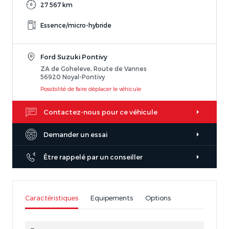
27 567 km
Essence/micro-hybride
Ford Suzuki Pontivy
ZA de Goheleve, Route de Vannes
56920 Noyal-Pontivy
Possibilité de faire déplacer le véhicule
Contactez-nous pour ce véhicule
Demander un essai
Être rappelé par un conseiller
Caractéristiques
Equipements
Options