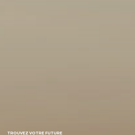
10
154071
Energie
Diesel/micro-
Diesel
Electrique
hybride
Essence/micro-
Essence
Essence/bioethanol
hybride
Hybride :
Gpl
Hybride
Essence/electrique
Hybride
Rechargeable :
Essence/electrique
Boite de vitesse
TROUVEZ VOTRE FUTURE