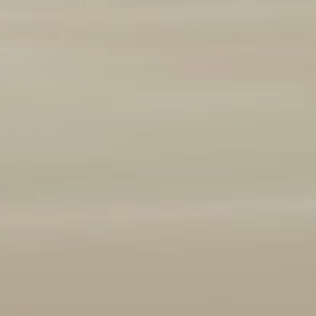
Marque et modèle
Ajouter un véhicule
(
1
/3 autorisés)
Année
2008
2026
Kilométrage