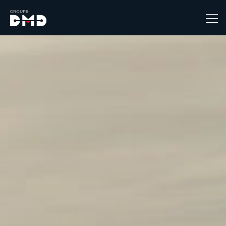
Prix
1
149900
Catégorie
4x4 / S.U.V. / Break
Berline / Citadine
Chassis Cabine
Combi
Coupe-cabriolet
Coupé / Cabriolet
Ludospace
Minibus
Monospace
Pick-up
Utilitaire