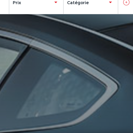
Prix
Catégorie
Ajouter un véhicule
(
1
/3 autorisés)