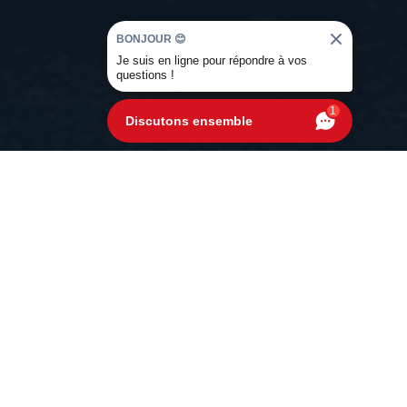
BONJOUR 😊
Je suis en ligne pour répondre à vos
questions !
1
Discutons ensemble
s solutions pour
votre voiture en
érénité