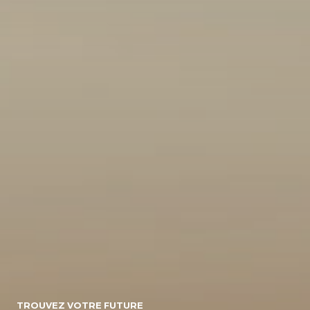
10
154071
Energie
Diesel/micro-
Diesel
Electrique
hybride
Essence/micro-
Essence
Essence/bioethanol
hybride
Hybride :
Gpl
Hybride
Essence/electrique
Hybride
Rechargeable :
Essence/electrique
Boite de vitesse
TROUVEZ VOTRE FUTURE