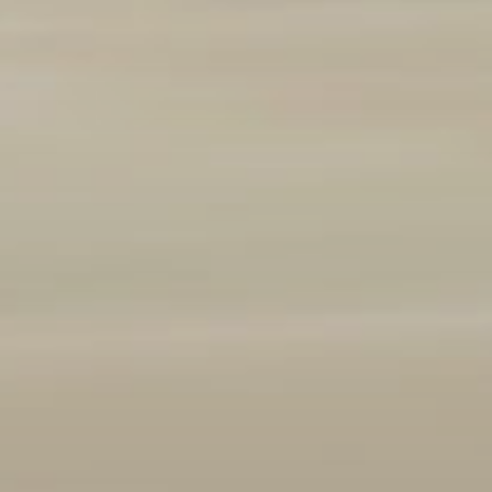
Marque et modèle
Ajouter un véhicule
(
1
/3 autorisés)
Année
2008
2026
Kilométrage