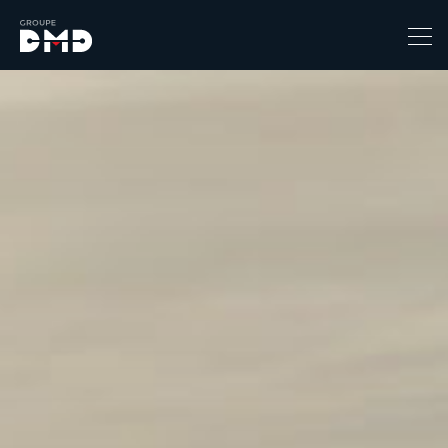
Prix
1
149900
Catégorie
4x4 / S.U.V. / Break
Berline / Citadine
Chassis Cabine
Combi
Coupe-cabriolet
Coupé / Cabriolet
Ludospace
Minibus
Monospace
Pick-up
Utilitaire