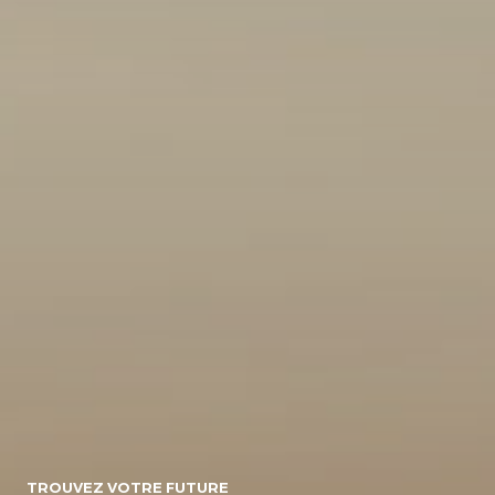
10
154071
Energie
Diesel/micro-
Diesel
Electrique
hybride
Essence/micro-
Essence
Essence/bioethanol
hybride
Hybride :
Gpl
Hybride
Essence/electrique
Hybride
Rechargeable :
Essence/electrique
Boite de vitesse
TROUVEZ VOTRE FUTURE