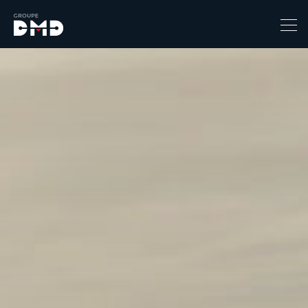
Prix
1
149900
Catégorie
4x4 / S.U.V. / Break
Berline / Citadine
Chassis Cabine
Combi
Coupe-cabriolet
Coupé / Cabriolet
Ludospace
Minibus
Monospace
Pick-up
Utilitaire