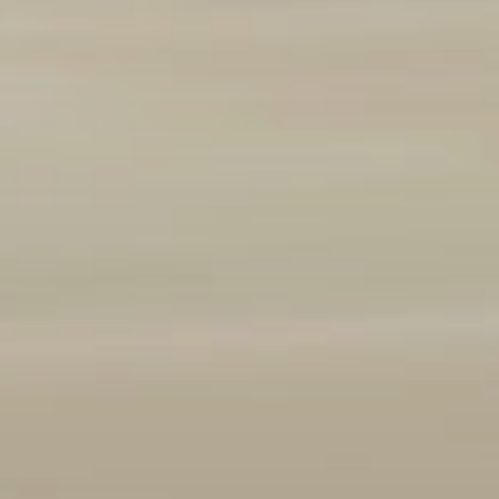
Marque et modèle
Ajouter un véhicule
(
1
/3 autorisés)
Année
2008
2026
Kilométrage