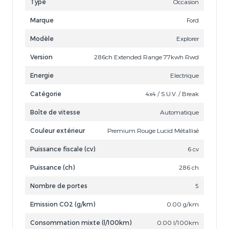
Type
Occasion
Marque
Ford
Modèle
Explorer
Version
286ch Extended Range 77kwh Rwd
Energie
Electrique
Catégorie
4x4 / S.U.V. / Break
Boîte de vitesse
Automatique
Couleur extérieur
Premium Rouge Lucid Métallisé
Puissance fiscale (cv)
6 cv
Puissance (ch)
286 ch
Nombre de portes
5
Emission CO2 (g/km)
0.00 g/km
Consommation mixte (l/100km)
0.00 l/100km