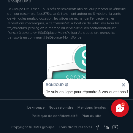
Groupe DMD
Le Groupe DMD est au plus près de ses clients afin de leur proposer le véhicule
qui leur ressemble. Nos 875 salariés travaillent autour de 6 métiers : la vente
de véhicules neufs, d'occasion, les pièces de rechange, l'entretien et les
réparations mécaniques, la carrosserie/ et la location de véhicules. Pour les
trajets courts, privilégiez la marche ou le vélo #SeDéplacerMoinsPolluer
Pensez à covoiturer #SeDéplacerMoinsPolluer Au quotidien, prenez les
transports en commun #SeDéplacerMoinsPolluer
BONJOUR 😊
Je suis en ligne pour répondre à vos questions !
1
Le groupe
Nous rejoindre
Mentions légales
Politique de confidentialité
Plan du site
Copyright © DMD groupe
Tous droits réservés