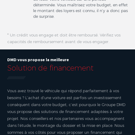
déterminée. Vous maîtrisez votre budget, en effet
le montant des loyers est connu, il n’y a donc pas
de surprise.
* Un crédit vous engage et doit être remboursé. Vérifiez vos
capacités de remboursement avant de vous engager.
DMD vous propose la meilleure
Solution de financement
Vous avez trouvé le véhicule qui répond parfaitement à vos
besoins ? L’achat d’une voiture est parfois un investissement
conséquent dans votre budget, c’est pourquoi le Groupe DMD
vous propose des solutions de financement adaptées à votre
projet. Nos conseillers et nos partenaires vous accompagnent
dans l’étude, le montage du dossier et la mise en place. Nous
sommes à vos côtés pour vous proposer un financement qui