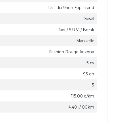
1.5 Tdci 95ch Fap Trend
Diesel
4x4 / S.U.V. / Break
Manuelle
Fashion Rouge Arizona
5 cv
95 ch
5
115.00 g/km
4.40 l/100km