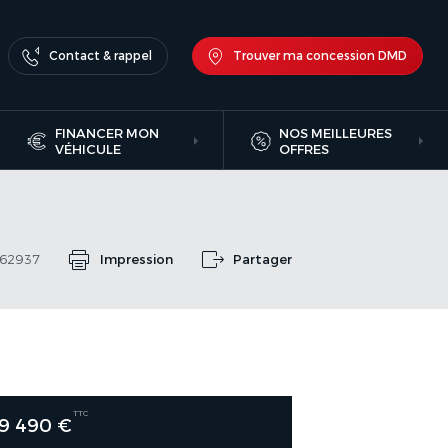
Contact & rappel
Trouver ma concession DMD
FINANCER MON
NOS MEILLEURES
VÉHICULE
OFFRES
462937
Impression
Partager
TTC
9 490 €