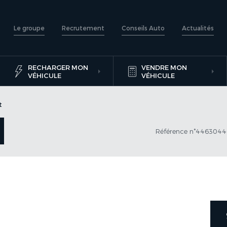
Le groupe
Recrutement
Conseils Auto
Actualités
RECHARGER MON
VENDRE MON
VÉHICULE
VÉHICULE
t
Référence n°446304