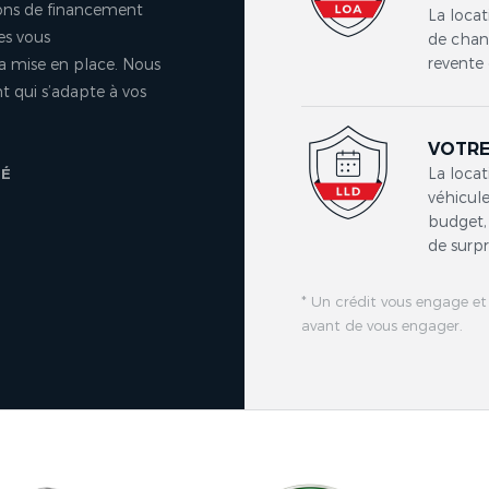
ons de financement
La locat
es vous
de chang
revente 
a mise en place. Nous
 qui s’adapte à vos
VOTRE
La locat
TÉ
véhicule
budget, 
de surpr
* Un crédit vous engage et
avant de vous engager.