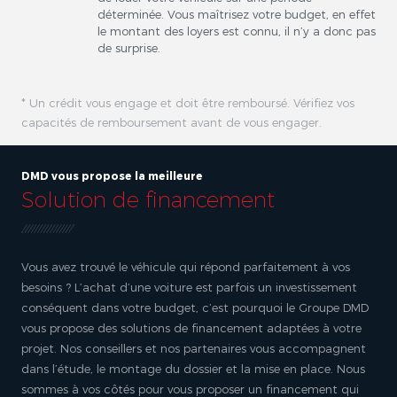
déterminée. Vous maîtrisez votre budget, en effet
le montant des loyers est connu, il n’y a donc pas
de surprise.
* Un crédit vous engage et doit être remboursé. Vérifiez vos
capacités de remboursement avant de vous engager.
DMD vous propose la meilleure
Solution de financement
Vous avez trouvé le véhicule qui répond parfaitement à vos
besoins ? L’achat d’une voiture est parfois un investissement
conséquent dans votre budget, c’est pourquoi le Groupe DMD
vous propose des solutions de financement adaptées à votre
projet. Nos conseillers et nos partenaires vous accompagnent
dans l’étude, le montage du dossier et la mise en place. Nous
sommes à vos côtés pour vous proposer un financement qui