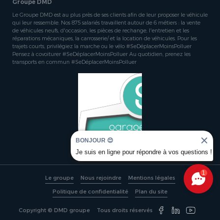
Groupe DMD
Le Groupe DMD est au plus près de ses clients afin de leur proposer le véhicule
qui leur ressemble. Nos 875 salariés travaillent autour de 6 métiers : la vente
de véhicules neufs, d'occasion, les pièces de rechange, l'entretien et les
réparations mécaniques, la carrosserie/ et la location de véhicules. Pour les
trajets courts, privilégiez la marche ou le vélo #SeDéplacerMoinsPolluer
Pensez à covoiturer #SeDéplacerMoinsPolluer Au quotidien, prenez les
transports en commun #SeDéplacerMoinsPolluer
BONJOUR 😊
Je suis en ligne pour répondre à vos questions !
1
Le groupe
Nous rejoindre
Mentions légales
Politique de confidentialité
Plan du site
Copyright © DMD groupe
Tous droits réservés